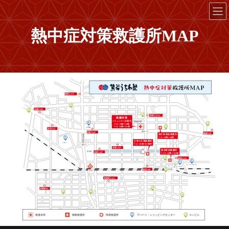
コ
ナ
ン
ビ
テ
ゲ
熱中症対策救護所MAP
ン
ー
ツ
シ
へ
ョ
ス
ン
キ
に
ッ
移
桜町1-4-17
プ
動
石原3-241
本町2-174-3
救
護
本
部
コ
ミ
ュ
ニ
テ
ィ
広
場
内
警備本部
警備本部
7
/
2
1  
1
3
時
〜
2
1
時
7
/
2
2  
1
3
時
〜
2
2
時
八木橋
本石2-23
国道17号
仲町74-6F
銀座3-46
巡
行
祭
筑波
救
護
所
県
道
7
/
2
1  
1
3
時
〜
1
8
時
太
田
お
祭
り
広
場
救
護
所
熊
イオン
谷
7
/
2
2  
1
9
時
〜
2
1
時
半
線
本町1-227
熊
谷
駅
前
救
護
所
星渓園
本町1-247
7
/
2
0  
1
8
時
〜
2
0
時
筑波3-113
ニットーモール
東
口
北
口
A
Z
テ
ィ
ア
ラ
弥生2-90
熊谷駅
上熊谷駅
宮前町1-24-1
伊勢町94
桜木
桜木
町
町
１
１
丁
丁
目
目
救護本部
移動救護所
簡易救護所
デパート・ショッピングセンター
コンビニ