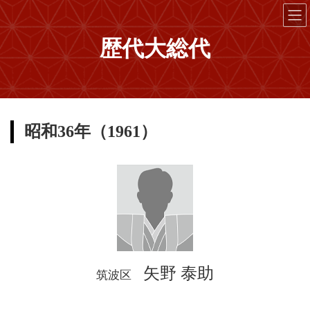
コ
ナ
ン
ビ
テ
ゲ
歴代大総代
ン
ー
ツ
シ
へ
ョ
ス
ン
キ
に
ッ
移
昭和36年（1961）
プ
動
矢野 泰助
筑波区