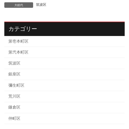
筑波区
大総代
カテゴリー
第壱本町区
第弐本町区
筑波区
銀座区
彌生町区
荒川区
鎌倉区
仲町区