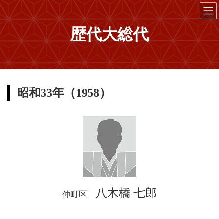
コ
ナ
ン
ビ
テ
ゲ
歴代大総代
ン
ー
ツ
シ
へ
ョ
ス
ン
キ
に
ッ
移
昭和33年（1958）
プ
動
八木橋 七郎
仲町区