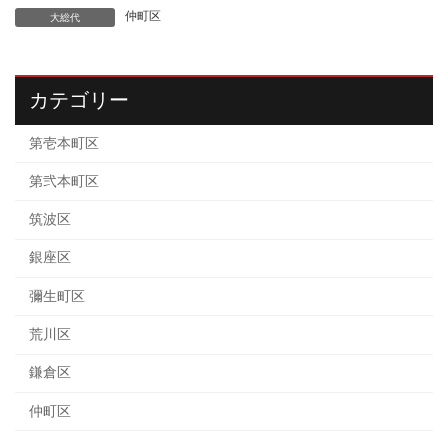
仲町区
大総代
カテゴリー
第壱本町区
第弐本町区
筑波区
銀座区
彌生町区
荒川区
鎌倉区
仲町区