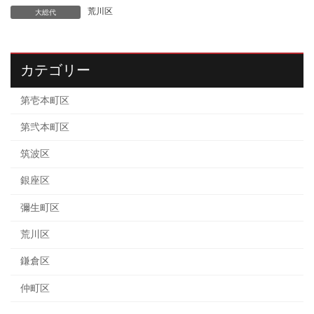
荒川区
大総代
カテゴリー
第壱本町区
第弐本町区
筑波区
銀座区
彌生町区
荒川区
鎌倉区
仲町区