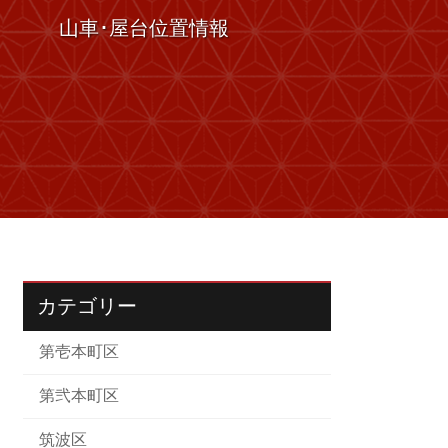
山車･屋台位置情報
カテゴリー
第壱本町区
第弐本町区
筑波区