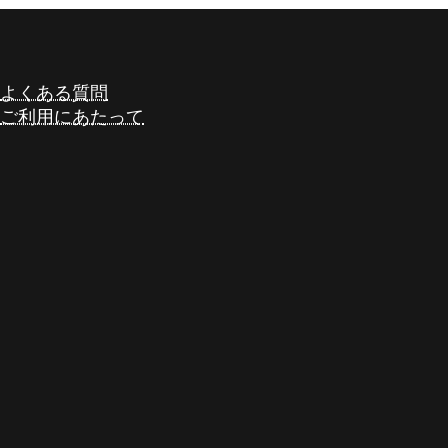
よくある質問
ア
ア
イ
イ
ご利用にあたって
コ
コ
ン
ン
リ
リ
ン
ン
ク
ク