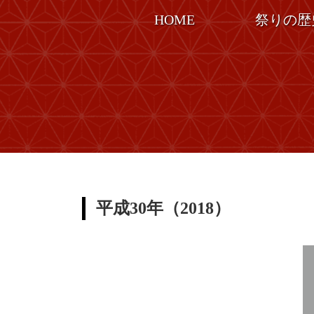
コ
ナ
HOME
祭りの歴
ン
ビ
テ
ゲ
ン
ー
ツ
シ
へ
ョ
ス
ン
キ
に
ッ
移
プ
動
平成30年（2018）