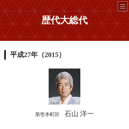
コ
ナ
ン
ビ
テ
ゲ
歴代大総代
ン
ー
ツ
シ
へ
ョ
ス
ン
キ
に
ッ
移
平成27年（2015）
プ
動
石山 洋一
第壱本町区