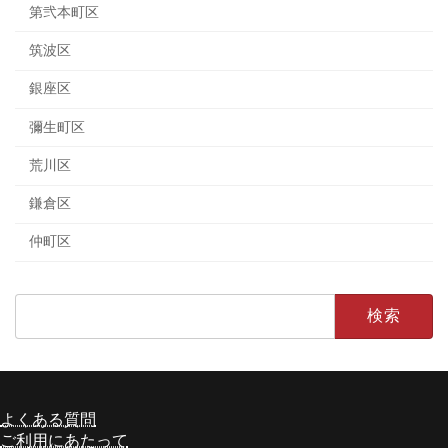
第弐本町区
筑波区
銀座区
彌生町区
荒川区
鎌倉区
仲町区
検
索:
よくある質問
ア
ア
イ
イ
ご利用にあたって