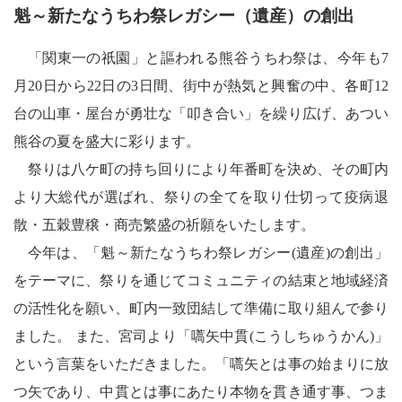
魁～新たなうちわ祭レガシー（遺産）の創出
「関東一の祇園」と謳われる熊谷うちわ祭は、今年も7
月20日から22日の3日間、街中が熱気と興奮の中、各町12
台の山車・屋台が勇壮な「叩き合い」を繰り広げ、あつい
熊谷の夏を盛大に彩ります。
祭りは八ケ町の持ち回りにより年番町を決め、その町内
より大総代が選ばれ、祭りの全てを取り仕切って疫病退
散・五穀豊穣・商売繁盛の祈願をいたします。
今年は、「魁～新たなうちわ祭レガシー(遺産)の創出」
をテーマに、祭りを通じてコミュニティの結束と地域経済
の活性化を願い、町内一致団結して準備に取り組んで参り
ました。 また、宮司より「嚆矢中貫(こうしちゅうかん)」
という言葉をいただきました。「嚆矢とは事の始まりに放
つ矢であり、中貫とは事にあたり本物を貫き通す事、つま